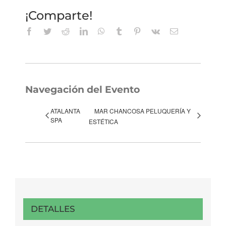
¡Comparte!
Facebook
Twitter
Reddit
LinkedIn
WhatsApp
Tumblr
Pinterest
Vk
Correo
electrónico
Navegación del Evento
ATALANTA
MAR CHANCOSA PELUQUERÍA Y
SPA
ESTÉTICA
DETALLES