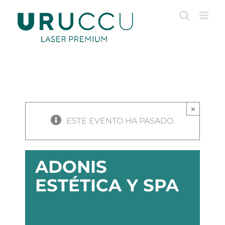
Saltar
al
contenido
×
ESTE EVENTO HA PASADO.
ADONIS
ESTÉTICA Y SPA