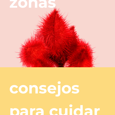
zonas
consejos
para cuidar