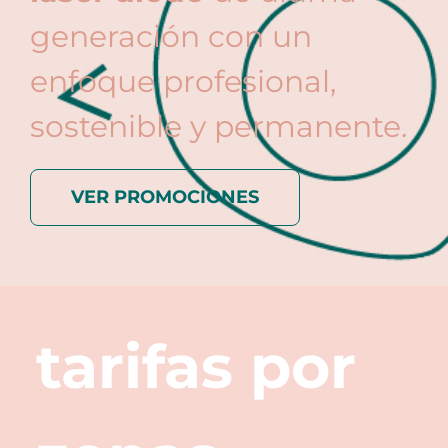
generación con un
enfoque profesional,
sostenible y permanente.
VER PROMOCIONES
tarifas
por