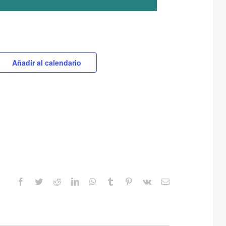
Añadir al calendario
Facebook
Twitter
Reddit
LinkedIn
WhatsApp
Tumblr
Pinterest
Vk
Correo
electrónico