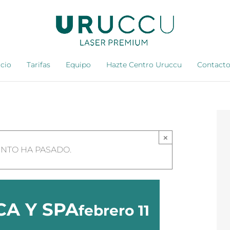
icio
Tarifas
Equipo
Hazte Centro Uruccu
Contact
×
ENTO HA PASADO.
CA Y SPA
febrero 11