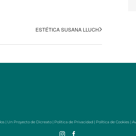
ESTÉTICA SUSANA LLUCH
dos | Un Proyecto de
Dicreato
|
Política de Privacidad
|
Política de Cookies
|
Av
Instagram
Facebook