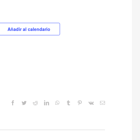
Añadir al calendario
Facebook
Twitter
Reddit
LinkedIn
WhatsApp
Tumblr
Pinterest
Vk
Correo
electrónico