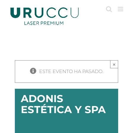
Saltar
al
contenido
×
ESTE EVENTO HA PASADO.
ADONIS
ESTÉTICA Y SPA