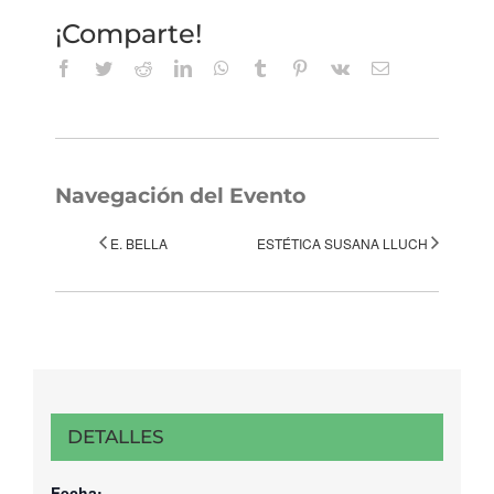
¡Comparte!
Facebook
Twitter
Reddit
LinkedIn
WhatsApp
Tumblr
Pinterest
Vk
Correo
electrónico
Navegación del Evento
E. BELLA
ESTÉTICA SUSANA LLUCH
DETALLES
Fecha: