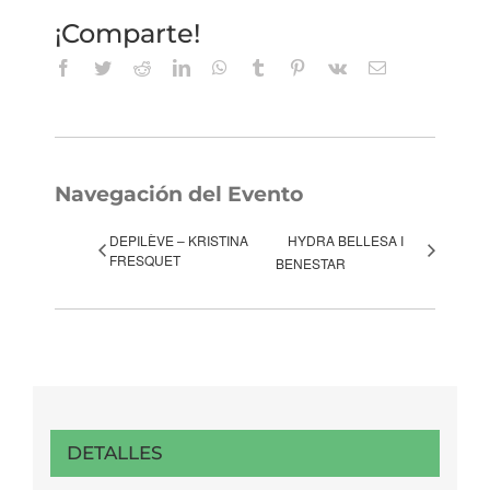
¡Comparte!
Facebook
Twitter
Reddit
LinkedIn
WhatsApp
Tumblr
Pinterest
Vk
Correo
electrónico
Navegación del Evento
DEPILÈVE – KRISTINA
HYDRA BELLESA I
FRESQUET
BENESTAR
DETALLES