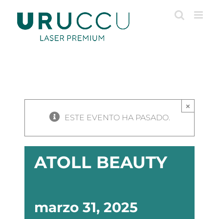
Saltar
al
contenido
×
ESTE EVENTO HA PASADO.
ATOLL BEAUTY
marzo 31, 2025