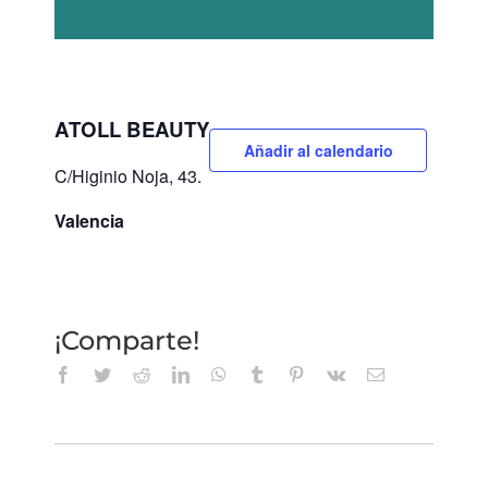
ATOLL BEAUTY
Añadir al calendario
C/Higinio Noja, 43.
Valencia
¡Comparte!
Facebook
Twitter
Reddit
LinkedIn
WhatsApp
Tumblr
Pinterest
Vk
Correo
electrónico