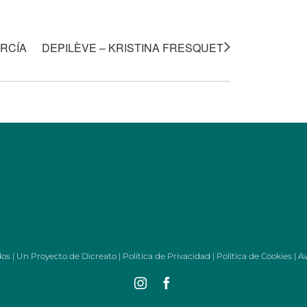
ARCÍA
DEPILÈVE – KRISTINA FRESQUET
dos | Un Proyecto de
Dicreato
|
Política de Privacidad
|
Política de Cookies
|
Av
Instagram
Facebook