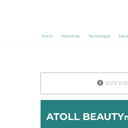
Saltar
al
contenido
Inicio
Nosotros
Tecnología
Serv
ESTE EV
ATOLL BEAUTY