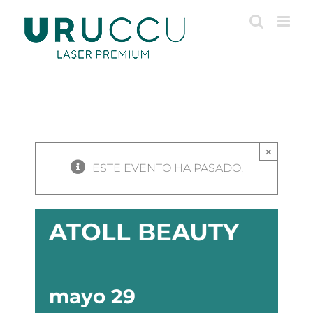
Saltar
al
contenido
×
ESTE EVENTO HA PASADO.
ATOLL BEAUTY
mayo 29