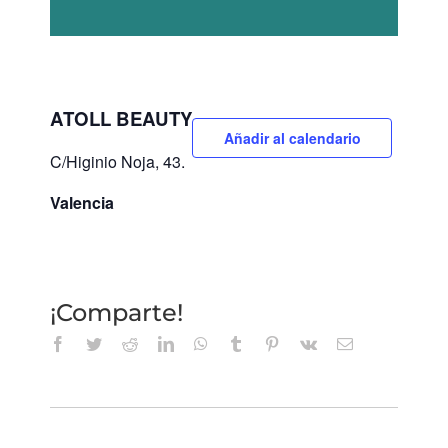
ATOLL BEAUTY
Añadir al calendario
C/Higinio Noja, 43.
Valencia
¡Comparte!
Facebook
Twitter
Reddit
LinkedIn
WhatsApp
Tumblr
Pinterest
Vk
Correo
electrónico