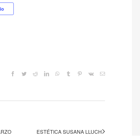
io
Facebook
Twitter
Reddit
LinkedIn
WhatsApp
Tumblr
Pinterest
Vk
Correo
electrónico
ARZO
ESTÉTICA SUSANA LLUCH