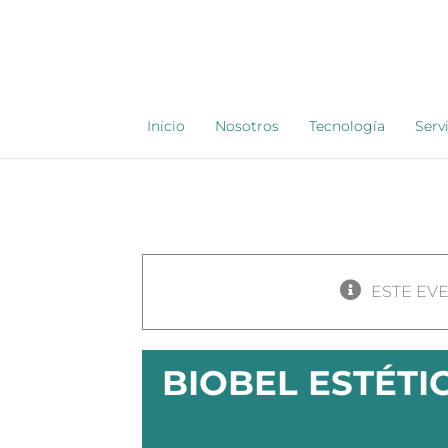
Saltar
al
contenido
Inicio
Nosotros
Tecnología
Serv
ESTE EV
BIOBEL ESTÉTI