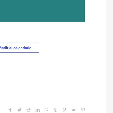
ñadir al calendario
Facebook
Twitter
Reddit
LinkedIn
WhatsApp
Tumblr
Pinterest
Vk
Correo