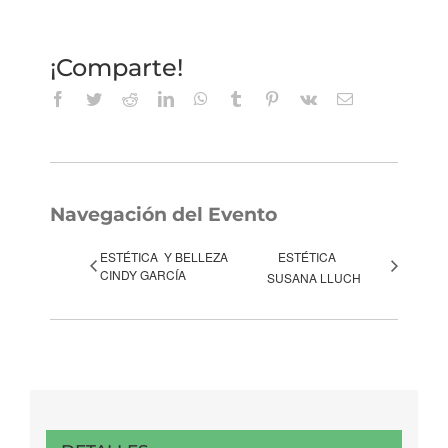
¡Comparte!
Facebook
Twitter
Reddit
LinkedIn
WhatsApp
Tumblr
Pinterest
Vk
Correo
electrónico
Navegación del Evento
ESTÉTICA Y BELLEZA
ESTÉTICA
CINDY GARCÍA
SUSANA LLUCH