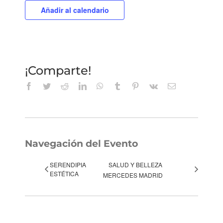
Añadir al calendario
¡Comparte!
Facebook
Twitter
Reddit
LinkedIn
WhatsApp
Tumblr
Pinterest
Vk
Correo
electrónico
Navegación del Evento
SERENDIPIA
SALUD Y BELLEZA
ESTÉTICA
MERCEDES MADRID