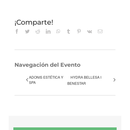
¡Comparte!
Facebook
Twitter
Reddit
LinkedIn
WhatsApp
Tumblr
Pinterest
Vk
Correo
electrónico
Navegación del Evento
ADONIS ESTÉTICA Y
HYDRA BELLESA I
SPA
BENESTAR