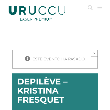
Saltar
al
contenido
×
ESTE EVENTO HA PASADO.
DEPILÈVE –
KRISTINA
FRESQUET