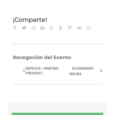
¡Comparte!
Facebook
Twitter
Reddit
LinkedIn
WhatsApp
Tumblr
Pinterest
Vk
Correo
electrónico
Navegación del Evento
DEPILÈVE – KRISTINA
ECOVANESSA
FRESQUET
MOLINA