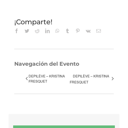
¡Comparte!
Facebook
Twitter
Reddit
LinkedIn
WhatsApp
Tumblr
Pinterest
Vk
Correo
electrónico
Navegación del Evento
DEPILÈVE – KRISTINA
DEPILÈVE – KRISTINA
FRESQUET
FRESQUET