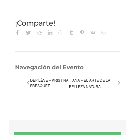
¡Comparte!
Facebook
Twitter
Reddit
LinkedIn
WhatsApp
Tumblr
Pinterest
Vk
Correo
electrónico
Navegación del Evento
DEPILÈVE – KRISTINA
ANA – EL ARTE DE LA
FRESQUET
BELLEZA NATURAL