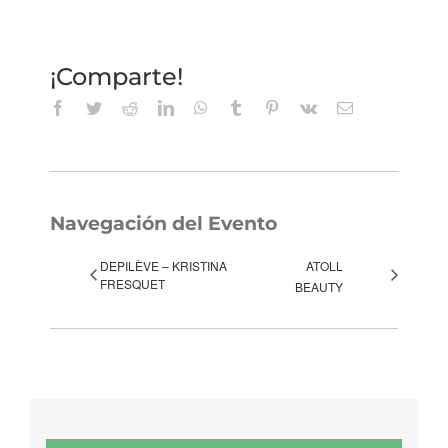
¡Comparte!
Facebook
Twitter
Reddit
LinkedIn
WhatsApp
Tumblr
Pinterest
Vk
Correo
electrónico
Navegación del Evento
DEPILÈVE – KRISTINA
ATOLL
FRESQUET
BEAUTY