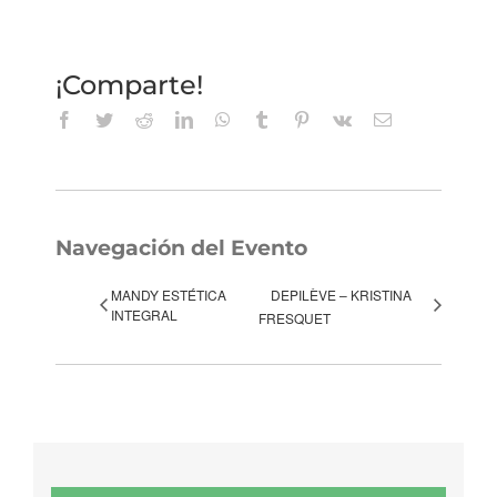
¡Comparte!
Facebook
Twitter
Reddit
LinkedIn
WhatsApp
Tumblr
Pinterest
Vk
Correo
electrónico
Navegación del Evento
MANDY ESTÉTICA
DEPILÈVE – KRISTINA
INTEGRAL
FRESQUET