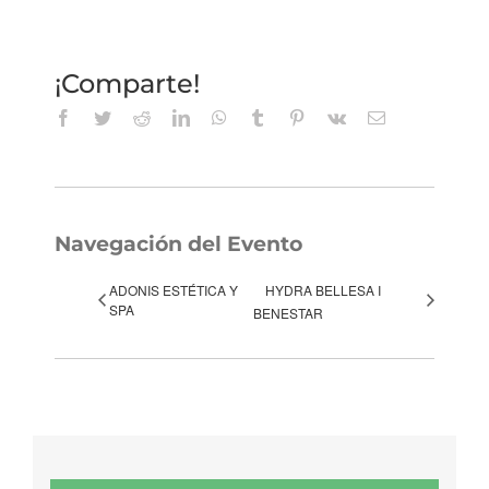
¡Comparte!
Facebook
Twitter
Reddit
LinkedIn
WhatsApp
Tumblr
Pinterest
Vk
Correo
electrónico
Navegación del Evento
ADONIS ESTÉTICA Y
HYDRA BELLESA I
SPA
BENESTAR