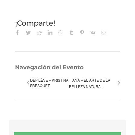
¡Comparte!
Facebook
Twitter
Reddit
LinkedIn
WhatsApp
Tumblr
Pinterest
Vk
Correo
electrónico
Navegación del Evento
DEPILÈVE – KRISTINA
ANA – EL ARTE DE LA
FRESQUET
BELLEZA NATURAL