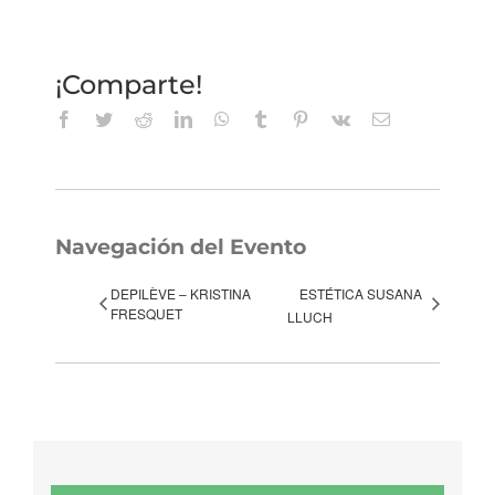
¡Comparte!
Facebook
Twitter
Reddit
LinkedIn
WhatsApp
Tumblr
Pinterest
Vk
Correo
electrónico
Navegación del Evento
DEPILÈVE – KRISTINA
ESTÉTICA SUSANA
FRESQUET
LLUCH