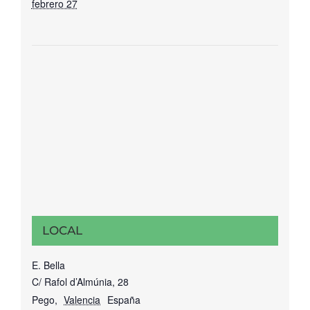
febrero 27
LOCAL
E. Bella
C/ Rafol d’Almúnia, 28
Pego
,
Valencia
España