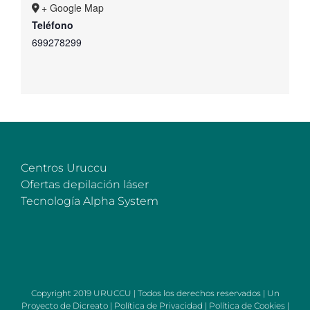
+ Google Map
Teléfono
699278299
Centros Uruccu
Ofertas depilación láser
Tecnología Alpha System
Copyright 2019 URUCCU | Todos los derechos reservados | Un
Proyecto de
Dicreato
|
Política de Privacidad
|
Política de Cookies
|