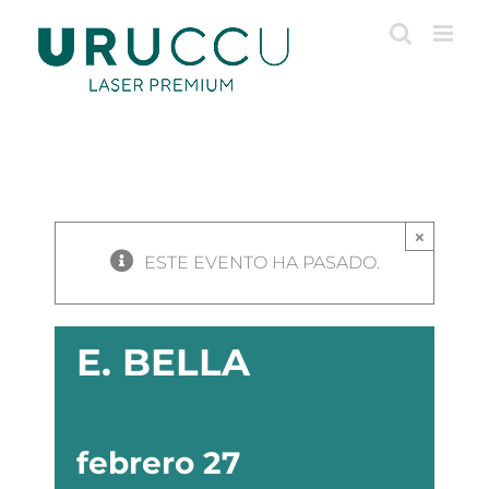
Saltar
al
contenido
×
ESTE EVENTO HA PASADO.
E. BELLA
febrero 27