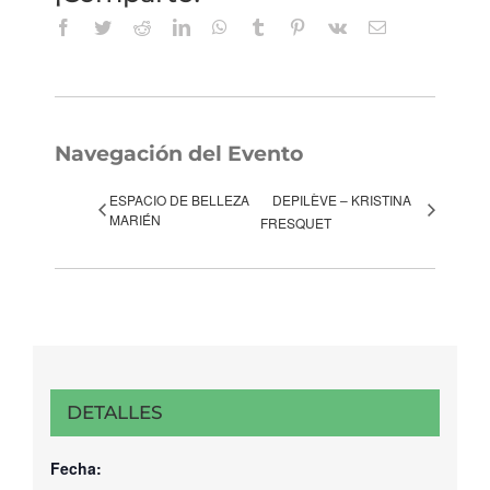
Facebook
Twitter
Reddit
LinkedIn
WhatsApp
Tumblr
Pinterest
Vk
Correo
electrónico
Navegación del Evento
ESPACIO DE BELLEZA
DEPILÈVE – KRISTINA
MARIÉN
FRESQUET
DETALLES
Fecha: