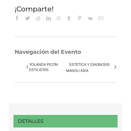
¡Comparte!
Facebook
Twitter
Reddit
LinkedIn
WhatsApp
Tumblr
Pinterest
Vk
Correo
electrónico
Navegación del Evento
YOLANDA PICÓN
ESTÉTICA Y DIAGNOSIS
ESTILISTAS
MANOLI AIXA
DETALLES