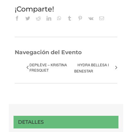
¡Comparte!
Facebook
Twitter
Reddit
LinkedIn
WhatsApp
Tumblr
Pinterest
Vk
Correo
electrónico
Navegación del Evento
DEPILÈVE – KRISTINA
HYDRA BELLESA I
FRESQUET
BENESTAR
DETALLES