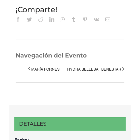
¡Comparte!
Facebook
Twitter
Reddit
LinkedIn
WhatsApp
Tumblr
Pinterest
Vk
Correo
electrónico
Navegación del Evento
MARÍA FORNES
HYDRA BELLESA I BENESTAR
DETALLES
Fecha: