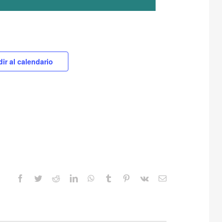
ir al calendario
Facebook
Twitter
Reddit
LinkedIn
WhatsApp
Tumblr
Pinterest
Vk
Correo
electrónico