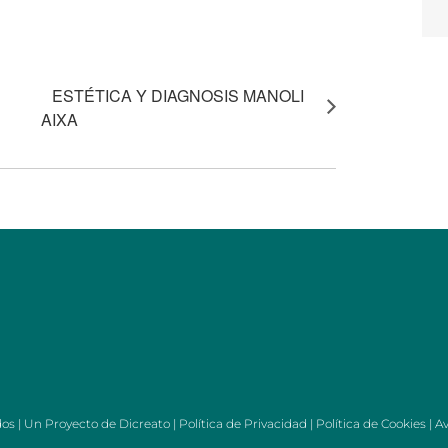
ESTÉTICA Y DIAGNOSIS MANOLI
AIXA
dos | Un Proyecto de
Dicreato
|
Política de Privacidad
|
Política de Cookies
|
Av