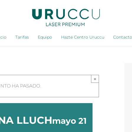
icio
Tarifas
Equipo
Hazte Centro Uruccu
Contact
×
ENTO HA PASADO.
ANA LLUCH
mayo 21