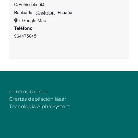
C/Peñiscola, 44
Benicarló
,
Castellón
España
+ Google Map
Teléfono
964475645
Centros Uruccu
Ofertas depilación láser
Tecnología Alpha System