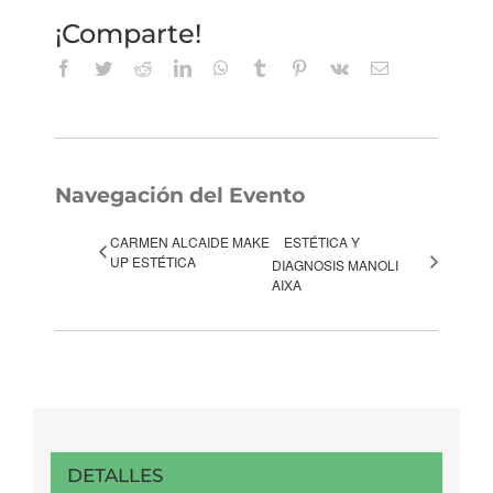
¡Comparte!
Facebook
Twitter
Reddit
LinkedIn
WhatsApp
Tumblr
Pinterest
Vk
Correo
electrónico
Navegación del Evento
CARMEN ALCAIDE MAKE
ESTÉTICA Y
UP ESTÉTICA
DIAGNOSIS MANOLI
AIXA
DETALLES