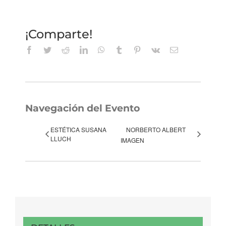
¡Comparte!
Facebook
Twitter
Reddit
LinkedIn
WhatsApp
Tumblr
Pinterest
Vk
Correo
electrónico
Navegación del Evento
ESTÉTICA SUSANA
NORBERTO ALBERT
LLUCH
IMAGEN