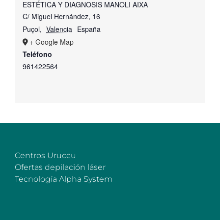
ESTÉTICA Y DIAGNOSIS MANOLI AIXA
C/ Miguel Hernández, 16
Puçol
,
Valencia
España
+ Google Map
Teléfono
961422564
Centros Uruccu
Ofertas depilación láser
Tecnología Alpha System