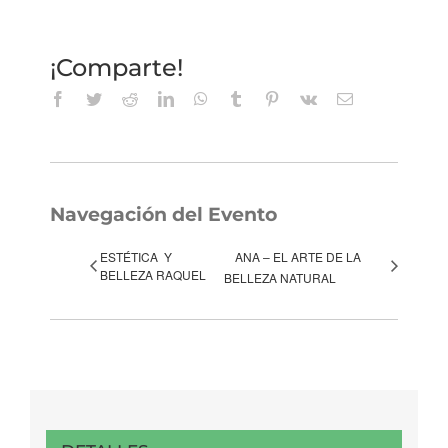
¡Comparte!
Facebook
Twitter
Reddit
LinkedIn
WhatsApp
Tumblr
Pinterest
Vk
Correo
electrónico
Navegación del Evento
ESTÉTICA Y
ANA – EL ARTE DE LA
BELLEZA RAQUEL
BELLEZA NATURAL