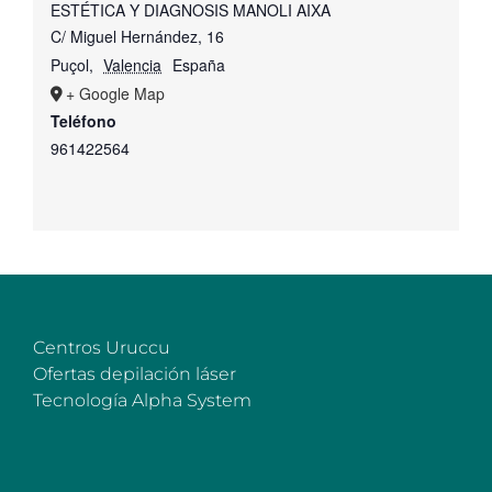
ESTÉTICA Y DIAGNOSIS MANOLI AIXA
C/ Miguel Hernández, 16
Puçol
,
Valencia
España
+ Google Map
Teléfono
961422564
Centros Uruccu
Ofertas depilación láser
Tecnología Alpha System