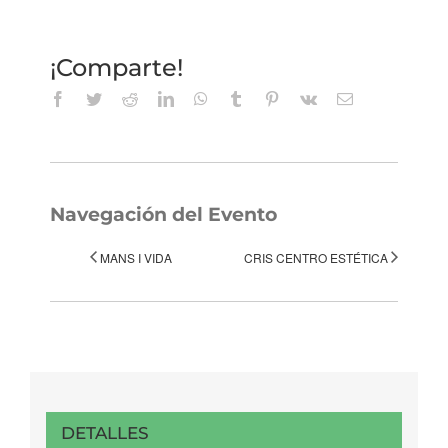
¡Comparte!
Facebook
Twitter
Reddit
LinkedIn
WhatsApp
Tumblr
Pinterest
Vk
Correo
electrónico
Navegación del Evento
MANS I VIDA
CRIS CENTRO ESTÉTICA
DETALLES