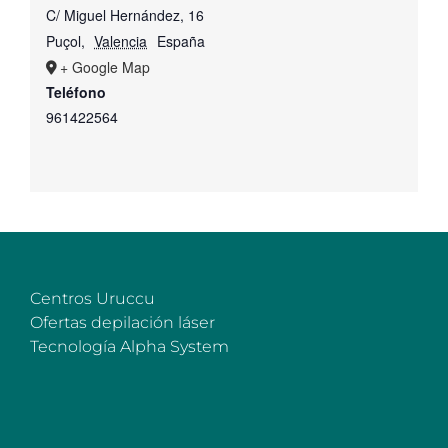
C/ Miguel Hernández, 16
Puçol
,
Valencia
España
+ Google Map
Teléfono
961422564
Centros Uruccu
Ofertas depilación láser
Tecnología Alpha System