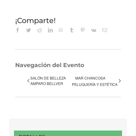
¡Comparte!
Facebook
Twitter
Reddit
LinkedIn
WhatsApp
Tumblr
Pinterest
Vk
Correo
electrónico
Navegación del Evento
SALÓN DE BELLEZA
MAR CHANCOSA
AMPARO BELLVER
PELUQUERÍA Y ESTÉTICA