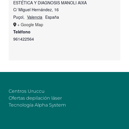
ESTÉTICA Y DIAGNOSIS MANOLI AIXA
C/ Miguel Hernández, 16
Puçol
,
Valencia
España
+ Google Map
Teléfono
961422564
Centros Uruccu
Ofertas depilación láser
Tecnología Alpha System