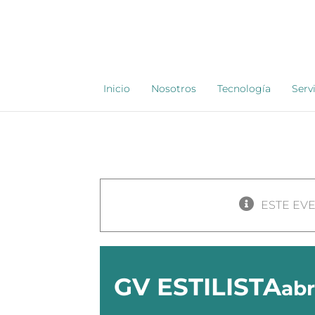
Saltar
al
contenido
Inicio
Nosotros
Tecnología
Serv
ESTE EV
GV ESTILISTA
abr