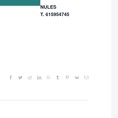
NULES
T. 615954745
Facebook
Twitter
Reddit
LinkedIn
WhatsApp
Tumblr
Pinterest
Vk
Correo
electrónico