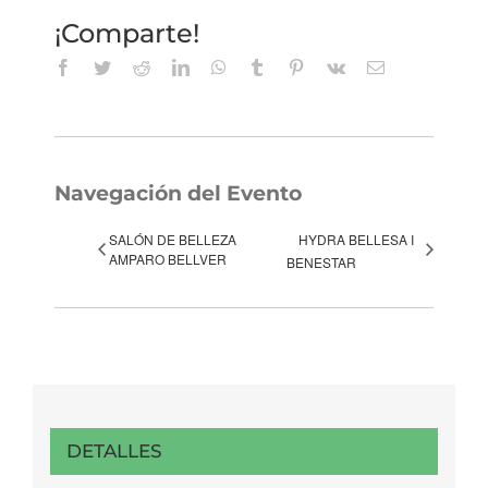
¡Comparte!
Facebook
Twitter
Reddit
LinkedIn
WhatsApp
Tumblr
Pinterest
Vk
Correo
electrónico
Navegación del Evento
SALÓN DE BELLEZA
HYDRA BELLESA I
AMPARO BELLVER
BENESTAR
DETALLES