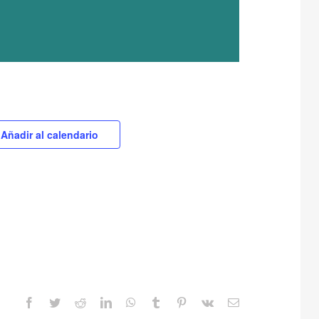
Añadir al calendario
Facebook
Twitter
Reddit
LinkedIn
WhatsApp
Tumblr
Pinterest
Vk
Correo
electrónico