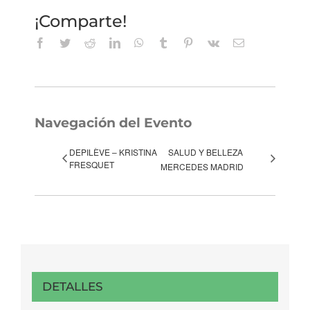
¡Comparte!
Facebook
Twitter
Reddit
LinkedIn
WhatsApp
Tumblr
Pinterest
Vk
Correo
electrónico
Navegación del Evento
DEPILÈVE – KRISTINA
SALUD Y BELLEZA
FRESQUET
MERCEDES MADRID
DETALLES