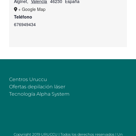
Alginet
,
Valencia
46230
España
+ Google Map
Teléfono
676949434
Centros Uruccu
Ofertas depilación láser
Tecnología Alpha System
Copyright 2019 URUCCU | Todos los derechos reservados | Un