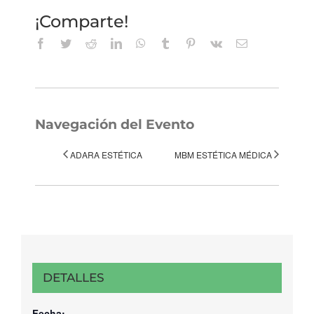
¡Comparte!
Facebook
Twitter
Reddit
LinkedIn
WhatsApp
Tumblr
Pinterest
Vk
Correo
electrónico
Navegación del Evento
ADARA ESTÉTICA
MBM ESTÉTICA MÉDICA
DETALLES
Fecha: