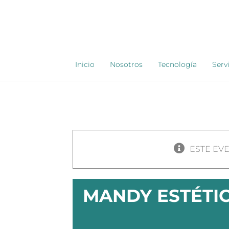
Saltar
al
contenido
Inicio
Nosotros
Tecnología
Serv
ESTE EV
MANDY ESTÉTI