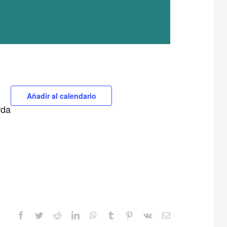
Añadir al calendario
rda
Facebook
Twitter
Reddit
LinkedIn
WhatsApp
Tumblr
Pinterest
Vk
Correo
electrónico