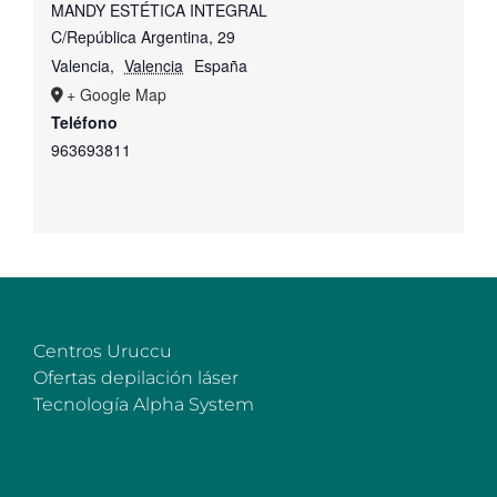
MANDY ESTÉTICA INTEGRAL
C/República Argentina, 29
Valencia
,
Valencia
España
+ Google Map
Teléfono
963693811
Centros Uruccu
Ofertas depilación láser
Tecnología Alpha System