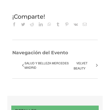
¡Comparte!
Facebook
Twitter
Reddit
LinkedIn
WhatsApp
Tumblr
Pinterest
Vk
Correo
electrónico
Navegación del Evento
SALUD Y BELLEZA MERCEDES
VELVET
MADRID
BEAUTY