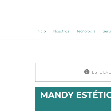
Saltar
al
contenido
Inicio
Nosotros
Tecnología
Serv
ESTE EV
MANDY ESTÉTI