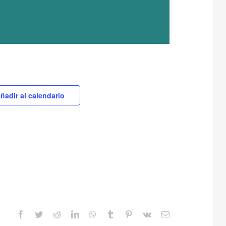
ñadir al calendario
Facebook
Twitter
Reddit
LinkedIn
WhatsApp
Tumblr
Pinterest
Vk
Correo
electrónico