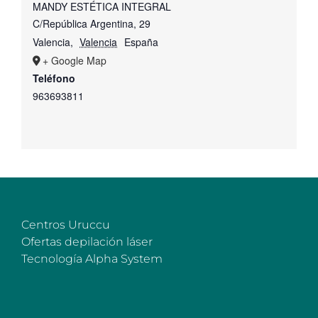
MANDY ESTÉTICA INTEGRAL
C/República Argentina, 29
Valencia
,
Valencia
España
+ Google Map
Teléfono
963693811
Centros Uruccu
Ofertas depilación láser
Tecnología Alpha System