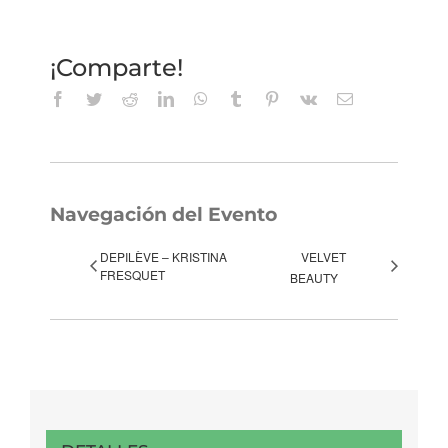
¡Comparte!
Facebook
Twitter
Reddit
LinkedIn
WhatsApp
Tumblr
Pinterest
Vk
Correo
electrónico
Navegación del Evento
DEPILÈVE – KRISTINA
VELVET
FRESQUET
BEAUTY