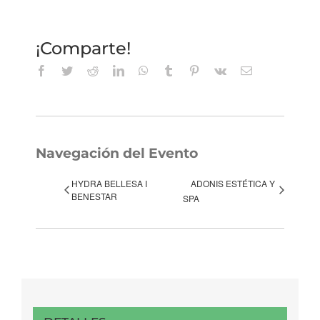
¡Comparte!
Facebook
Twitter
Reddit
LinkedIn
WhatsApp
Tumblr
Pinterest
Vk
Correo
electrónico
Navegación del Evento
HYDRA BELLESA I
ADONIS ESTÉTICA Y
BENESTAR
SPA