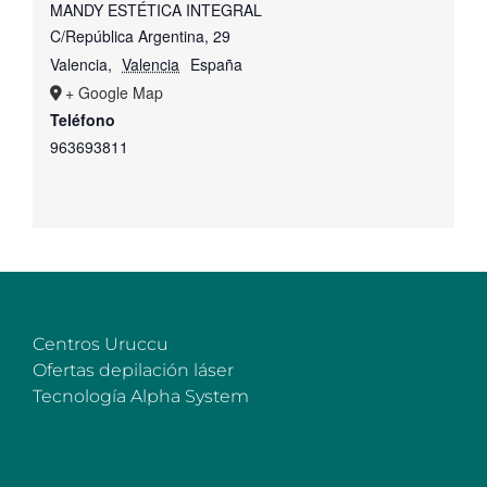
MANDY ESTÉTICA INTEGRAL
C/República Argentina, 29
Valencia
,
Valencia
España
+ Google Map
Teléfono
963693811
Centros Uruccu
Ofertas depilación láser
Tecnología Alpha System