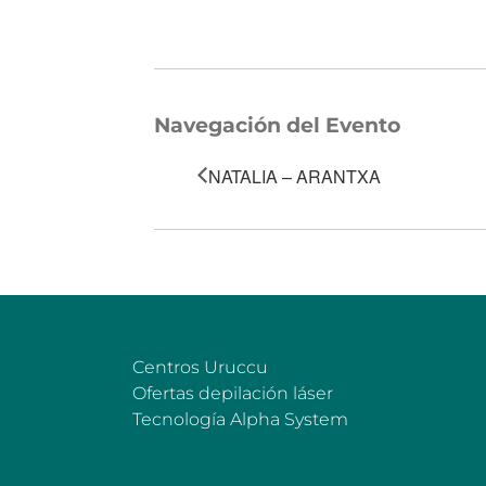
Navegación del Evento
NATALIA – ARANTXA
Centros Uruccu
Ofertas depilación láser
Tecnología Alpha System