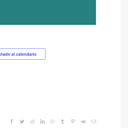
ñadir al calendario
Facebook
Twitter
Reddit
LinkedIn
WhatsApp
Tumblr
Pinterest
Vk
Correo
electrónico