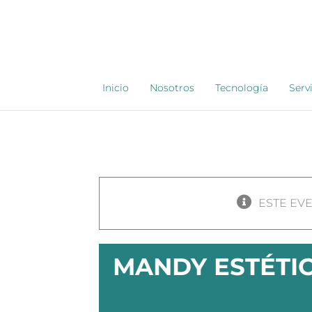
Saltar
al
contenido
Inicio
Nosotros
Tecnología
Serv
ESTE EV
MANDY ESTÉTI