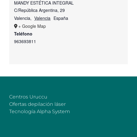
MANDY ESTÉTICA INTEGRAL
C/República Argentina, 29
Valencia
,
Valencia
España
+ Google Map
Teléfono
963693811
Centros Uruccu
Ofertas depilación láser
Tecnología Alpha System