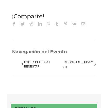
¡Comparte!
Facebook
Twitter
Reddit
LinkedIn
WhatsApp
Tumblr
Pinterest
Vk
Correo
electrónico
Navegación del Evento
HYDRA BELLESA I
ADONIS ESTÉTICA Y
BENESTAR
SPA