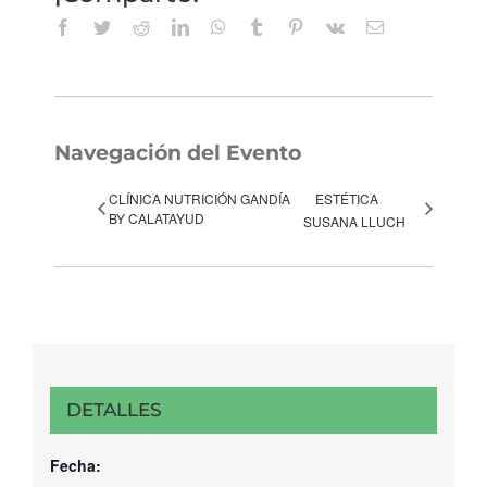
Facebook
Twitter
Reddit
LinkedIn
WhatsApp
Tumblr
Pinterest
Vk
Correo
electrónico
Navegación del Evento
CLÍNICA NUTRICIÓN GANDÍA
ESTÉTICA
BY CALATAYUD
SUSANA LLUCH
DETALLES
Fecha: