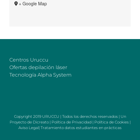
+ Google Map
Centros Uruccu
Ofertas depilación láser
Tecnología Alpha System
Copyright 2019 URUCCU | Todos los derechos reservados | Un
Proyecto de
Dicreato
|
Política de Privacidad
|
Política de Cookies
|
Aviso Legal
|
Tratamiento datos estudiantes en prácticas