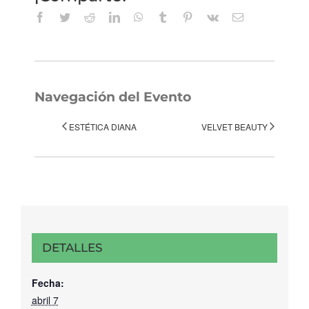
Facebook
Twitter
Reddit
LinkedIn
WhatsApp
Tumblr
Pinterest
Vk
Correo
electrónico
Navegación del Evento
ESTÉTICA DIANA
VELVET BEAUTY
DETALLES
Fecha:
abril 7