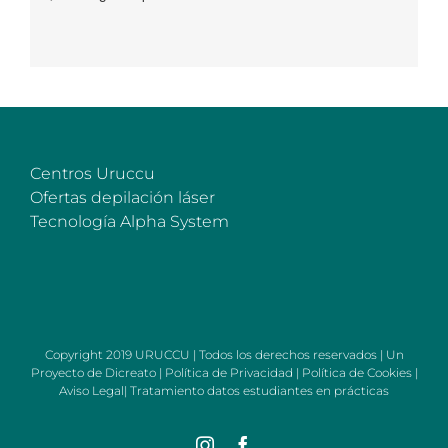
Centros Uruccu
Ofertas depilación láser
Tecnología Alpha System
Copyright 2019 URUCCU | Todos los derechos reservados | Un
Proyecto de
Dicreato
|
Política de Privacidad
|
Política de Cookies
|
Aviso Legal
|
Tratamiento datos estudiantes en prácticas
Instagram
Facebook