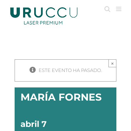
Saltar
al
contenido
×
ESTE EVENTO HA PASADO.
MARÍA FORNES
abril 7