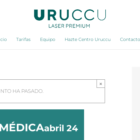
icio
Tarifas
Equipo
Hazte Centro Uruccu
Contact
×
ENTO HA PASADO.
 MÉDICA
abril 24