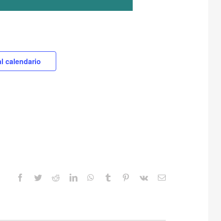
al calendario
Facebook
Twitter
Reddit
LinkedIn
WhatsApp
Tumblr
Pinterest
Vk
Correo
electrónico