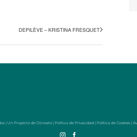
DEPILÈVE – KRISTINA FRESQUET
dos | Un Proyecto de
Dicreato
|
Política de Privacidad
|
Política de Cookies
|
Av
Instagram
Facebook