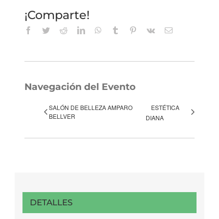
¡Comparte!
Facebook
Twitter
Reddit
LinkedIn
WhatsApp
Tumblr
Pinterest
Vk
Correo
electrónico
Navegación del Evento
SALÓN DE BELLEZA AMPARO
ESTÉTICA
BELLVER
DIANA
DETALLES