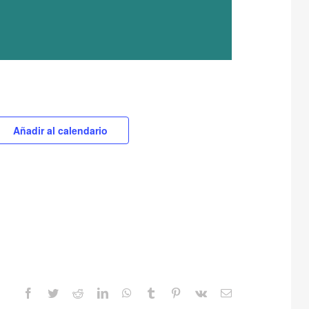
Añadir al calendario
Facebook
Twitter
Reddit
LinkedIn
WhatsApp
Tumblr
Pinterest
Vk
Correo
electrónico